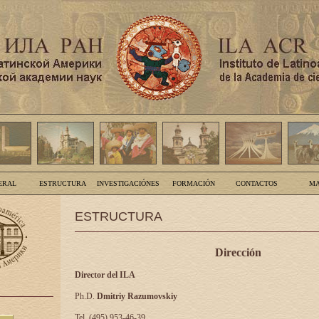
ERAL
ESTRUCTURA
INVESTIGACIÓNES
FORMACIÓN
CONTACTOS
MA
ESTRUCTURA
Dirección
Director del ILA
Ph.D.
Dmitriy Razumovskiy
Tel. (495) 953-46-39