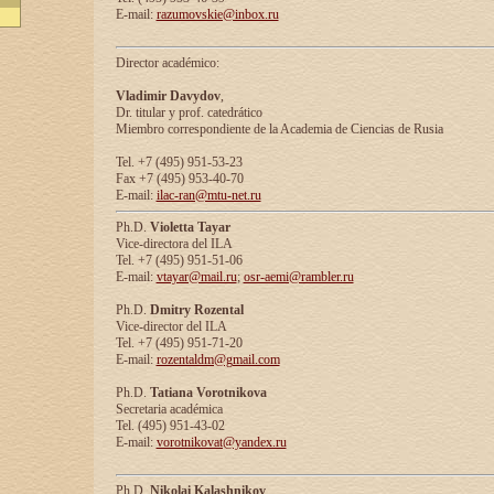
E-mail:
razumovskie@inbox.ru
Director académico:
Vladimir Davydov
,
Dr. titular y prof. catedrático
Miembro correspondiente de la Academia de Ciencias de Rusia
Tel. +7 (495) 951-53-23
Fax +7 (495) 953-40-70
E-mail:
ilac-ran@mtu-net.ru
Ph.D.
Violetta Tayar
Vice-directora del ILA
Tel. +7 (495) 951-51-06
E-mail:
vtayar@mail.ru
;
osr-aemi@rambler.ru
Ph.D.
Dmitry Rozental
Vice-director del ILA
Tel. +7 (495) 951-71-20
E-mail:
rozentaldm@gmail.com
Ph.D.
Tatiana Vorotnikova
Secretaria académica
Tel. (495) 951-43-02
E-mail:
vorotnikovat@yandex.ru
Ph.D.
Nikolai Kalashnikov