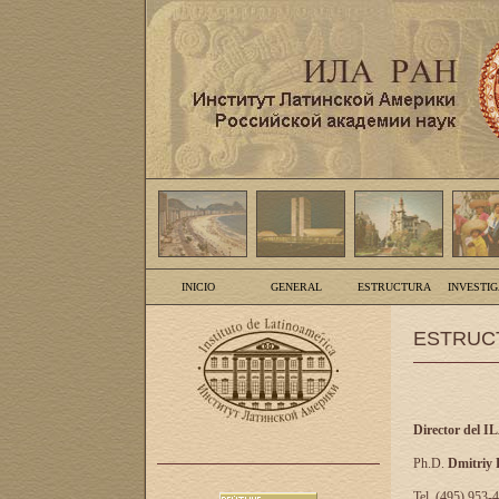
INICIO
GENERAL
ESTRUCTURA
INVESTI
ESTRUC
Director del I
Ph.D.
Dmitriy
Tel. (495) 953-