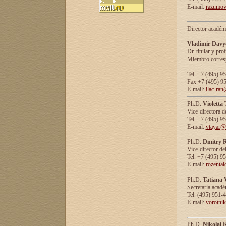
E-mail:
razumov
Director académ
Vladimir Davy
Dr. titular y prof
Miembro corresp
Tel. +7 (495) 9
Fax +7 (495) 9
E-mail:
ilac-ran
Ph.D.
Violetta
Vice-directora d
Tel. +7 (495) 9
E-mail:
vtayar@
Ph.D.
Dmitry R
Vice-director de
Tel. +7 (495) 9
E-mail:
rozenta
Ph.D.
Tatiana 
Secretaria acad
Tel. (495) 951-
E-mail:
vorotni
Ph.D.
Nikolai 