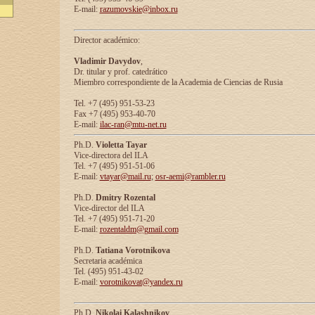
E-mail:
razumovskie@inbox.ru
Director académico:
Vladimir Davydov
,
Dr. titular y prof. catedrático
Miembro correspondiente de la Academia de Ciencias de Rusia
Tel. +7 (495) 951-53-23
Fax +7 (495) 953-40-70
E-mail:
ilac-ran@mtu-net.ru
Ph.D.
Violetta Tayar
Vice-directora del ILA
Tel. +7 (495) 951-51-06
E-mail:
vtayar@mail.ru
;
osr-aemi@rambler.ru
Ph.D.
Dmitry Rozental
Vice-director del ILA
Tel. +7 (495) 951-71-20
E-mail:
rozentaldm@gmail.com
Ph.D.
Tatiana Vorotnikova
Secretaria académica
Tel. (495) 951-43-02
E-mail:
vorotnikovat@yandex.ru
Ph.D.
Nikolai Kalashnikov