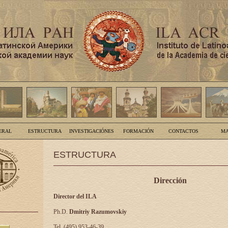
ERAL
ESTRUCTURA
INVESTIGACIÓNES
FORMACIÓN
CONTACTOS
MA
ESTRUCTURA
Dirección
Director del ILA
Ph.D.
Dmitriy Razumovskiy
Tel. (495) 953-46-39