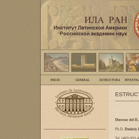
INICIO
GENERAL
ESTRUCTURA
INVESTI
ESTRUC
Director del I
Ph.D.
Dmitriy
Tel. (495) 953-