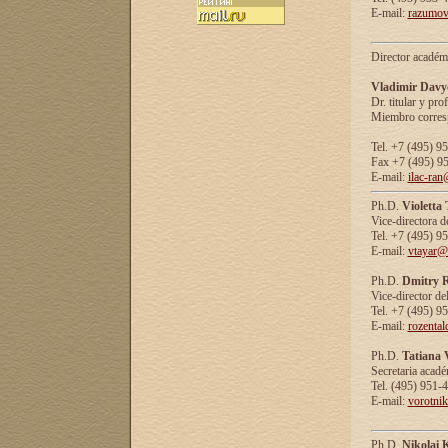
E-mail:
razumov
Director académ
Vladimir Davy
Dr. titular y prof
Miembro corresp
Tel. +7 (495) 9
Fax +7 (495) 9
E-mail:
ilac-ran
Ph.D.
Violetta
Vice-directora d
Tel. +7 (495) 9
E-mail:
vtayar@
Ph.D.
Dmitry R
Vice-director de
Tel. +7 (495) 9
E-mail:
rozenta
Ph.D.
Tatiana 
Secretaria acad
Tel. (495) 951-
E-mail:
vorotni
Ph.D.
Nikolai 