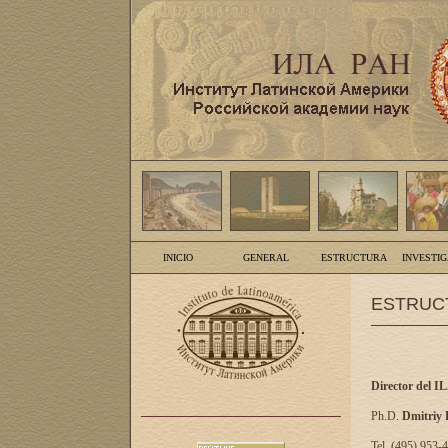
INICIO
GENERAL
ESTRUCTURA
INVESTI
ESTRUC
Director del I
Ph.D.
Dmitriy
Tel. (495) 953-