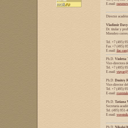
E-mail:
razumov
Director académ
Vladimir Davy
Dr. titular y prof
Miembro corresp
Tel. +7 (495) 9
Fax +7 (495) 9
E-mail:
ilac-ran
Ph.D.
Violetta
Vice-directora d
Tel. +7 (495) 9
E-mail:
vtayar@
Ph.D.
Dmitry R
Vice-director de
Tel. +7 (495) 9
E-mail:
rozenta
Ph.D.
Tatiana 
Secretaria acad
Tel. (495) 951-
E-mail:
vorotni
Ph.D.
Nikolai 