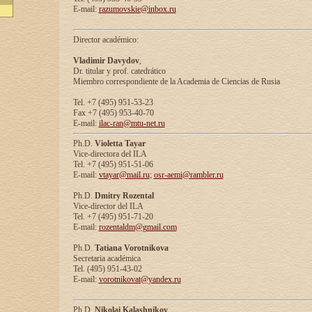
E-mail:
razumovskie@inbox.ru
Director académico:
Vladimir Davydov
,
Dr. titular y prof. catedrático
Miembro correspondiente de la Academia de Ciencias de Rusia
Tel. +7 (495) 951-53-23
Fax +7 (495) 953-40-70
E-mail:
ilac-ran@mtu-net.ru
Ph.D.
Violetta Tayar
Vice-directora del ILA
Tel. +7 (495) 951-51-06
E-mail:
vtayar@mail.ru
;
osr-aemi@rambler.ru
Ph.D.
Dmitry Rozental
Vice-director del ILA
Tel. +7 (495) 951-71-20
E-mail:
rozentaldm@gmail.com
Ph.D.
Tatiana Vorotnikova
Secretaria académica
Tel. (495) 951-43-02
E-mail:
vorotnikovat@yandex.ru
Ph.D.
Nikolai Kalashnikov