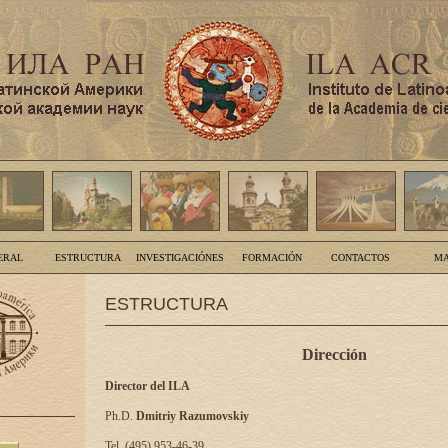
ERAL
ESTRUCTURA
INVESTIGACIÓNES
FORMACIÓN
CONTACTOS
MA
ESTRUCTURA
Dirección
Director del ILA
Ph.D.
Dmitriy Razumovskiy
Tel. (495) 953-46-39