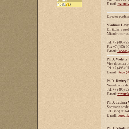
E-mail:
razumov
Director académ
Vladimir Davy
Dr. titular y prof
Miembro corresp
Tel. +7 (495) 9
Fax +7 (495) 9
E-mail:
ilac-ran
Ph.D.
Violetta
Vice-directora d
Tel. +7 (495) 9
E-mail:
vtayar@
Ph.D.
Dmitry R
Vice-director de
Tel. +7 (495) 9
E-mail:
rozenta
Ph.D.
Tatiana 
Secretaria acad
Tel. (495) 951-
E-mail:
vorotni
Ph.D.
Nikolai 