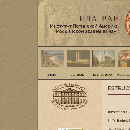
INICIO
GENERAL
ESTRUCTURA
INVESTI
ESTRUC
Director del I
Ph.D.
Dmitriy
Tel. (495) 953-