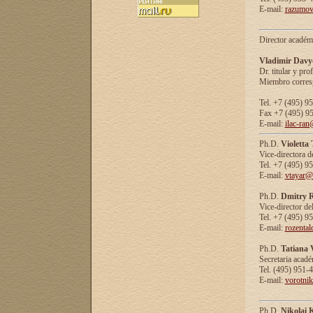
E-mail:
razumov
Director académ
Vladimir Davy
Dr. titular y prof
Miembro corresp
Tel. +7 (495) 9
Fax +7 (495) 9
E-mail:
ilac-ran
Ph.D.
Violetta
Vice-directora d
Tel. +7 (495) 9
E-mail:
vtayar@
Ph.D.
Dmitry R
Vice-director de
Tel. +7 (495) 9
E-mail:
rozenta
Ph.D.
Tatiana 
Secretaria acad
Tel. (495) 951-
E-mail:
vorotni
Ph.D.
Nikolai 