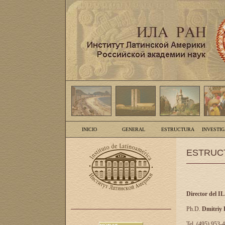
INICIO
GENERAL
ESTRUCTURA
INVESTI
ESTRUC
Director del I
Ph.D.
Dmitriy
Tel. (495) 953-