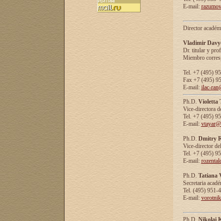
E-mail:
razumov
Director académ
Vladimir Davy
Dr. titular y prof
Miembro corresp
Tel. +7 (495) 9
Fax +7 (495) 9
E-mail:
ilac-ran
Ph.D.
Violetta
Vice-directora d
Tel. +7 (495) 9
E-mail:
vtayar@
Ph.D.
Dmitry R
Vice-director de
Tel. +7 (495) 9
E-mail:
rozenta
Ph.D.
Tatiana 
Secretaria acad
Tel. (495) 951-
E-mail:
vorotni
Ph.D.
Nikolai 