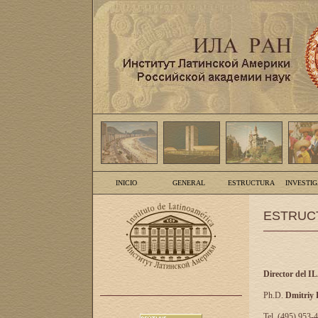
INICIO
GENERAL
ESTRUCTURA
INVESTI
ESTRUC
Director del I
Ph.D.
Dmitriy
Tel. (495) 953-