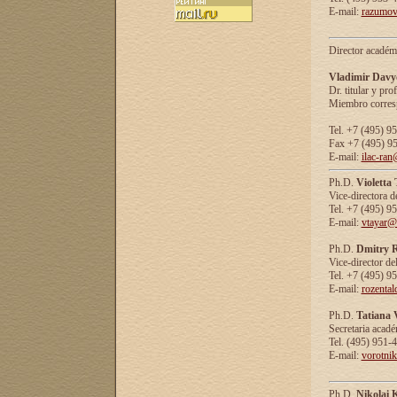
E-mail:
razumov
Director académ
Vladimir Davy
Dr. titular y prof
Miembro corresp
Tel. +7 (495) 9
Fax +7 (495) 9
E-mail:
ilac-ran
Ph.D.
Violetta
Vice-directora d
Tel. +7 (495) 9
E-mail:
vtayar@
Ph.D.
Dmitry R
Vice-director de
Tel. +7 (495) 9
E-mail:
rozenta
Ph.D.
Tatiana 
Secretaria acad
Tel. (495) 951-
E-mail:
vorotni
Ph.D.
Nikolai 