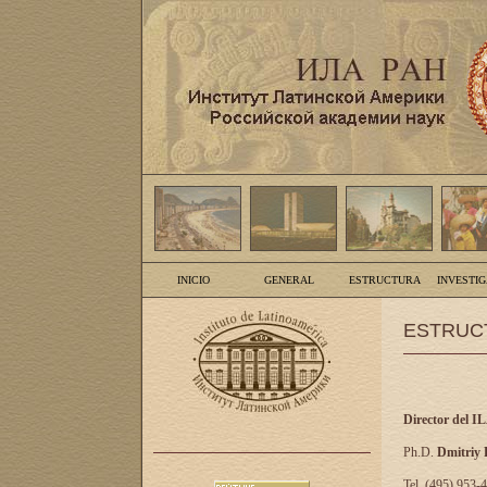
INICIO
GENERAL
ESTRUCTURA
INVESTI
ESTRUC
Director del I
Ph.D.
Dmitriy
Tel. (495) 953-