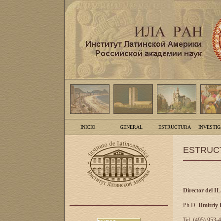
INICIO
GENERAL
ESTRUCTURA
INVESTI
ESTRUC
Director del I
Ph.D.
Dmitriy
Tel. (495) 953-