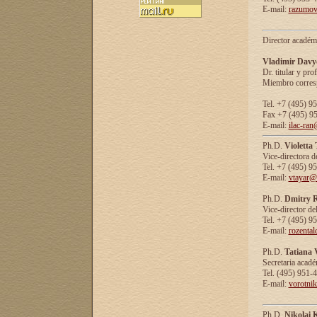
E-mail:
razumov
Director académ
Vladimir Davy
Dr. titular y prof
Miembro corresp
Tel. +7 (495) 9
Fax +7 (495) 9
E-mail:
ilac-ran
Ph.D.
Violetta
Vice-directora d
Tel. +7 (495) 9
E-mail:
vtayar@
Ph.D.
Dmitry R
Vice-director de
Tel. +7 (495) 9
E-mail:
rozenta
Ph.D.
Tatiana 
Secretaria acad
Tel. (495) 951-
E-mail:
vorotni
Ph.D.
Nikolai 