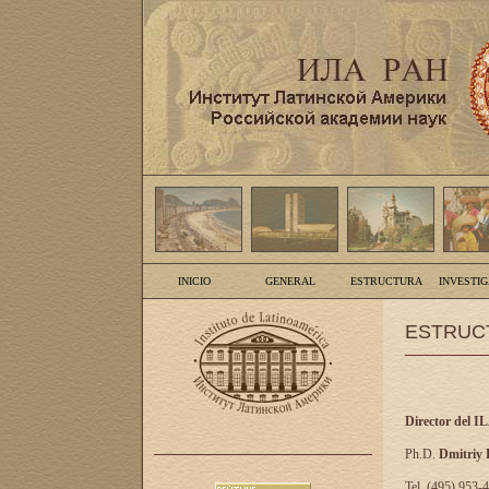
INICIO
GENERAL
ESTRUCTURA
INVESTI
ESTRUC
Director del I
Ph.D.
Dmitriy
Tel. (495) 953-