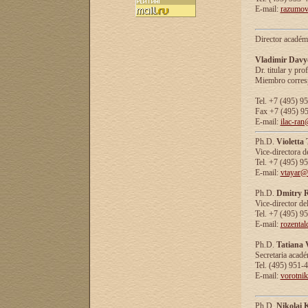
E-mail:
razumov
Director académ
Vladimir Davy
Dr. titular y prof
Miembro corresp
Tel. +7 (495) 9
Fax +7 (495) 9
E-mail:
ilac-ran
Ph.D.
Violetta
Vice-directora d
Tel. +7 (495) 9
E-mail:
vtayar@
Ph.D.
Dmitry R
Vice-director de
Tel. +7 (495) 9
E-mail:
rozenta
Ph.D.
Tatiana 
Secretaria acad
Tel. (495) 951-
E-mail:
vorotni
Ph.D.
Nikolai 