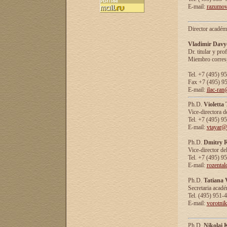
E-mail:
razumov
Director académ
Vladimir Davy
Dr. titular y prof
Miembro corresp
Tel. +7 (495) 9
Fax +7 (495) 9
E-mail:
ilac-ran
Ph.D.
Violetta
Vice-directora d
Tel. +7 (495) 9
E-mail:
vtayar@
Ph.D.
Dmitry R
Vice-director de
Tel. +7 (495) 9
E-mail:
rozenta
Ph.D.
Tatiana 
Secretaria acad
Tel. (495) 951-
E-mail:
vorotni
Ph.D.
Nikolai 