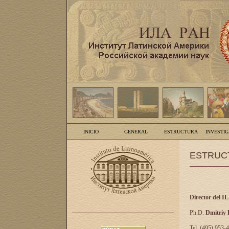
INICIO
GENERAL
ESTRUCTURA
INVESTI
ESTRUC
Director del I
Ph.D.
Dmitriy
Tel. (495) 953-