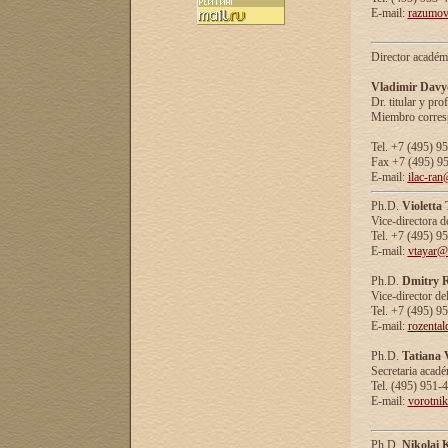
E-mail:
razumov
Director académ
Vladimir Davy
Dr. titular y prof
Miembro corresp
Tel. +7 (495) 9
Fax +7 (495) 9
E-mail:
ilac-ran
Ph.D.
Violetta
Vice-directora d
Tel. +7 (495) 9
E-mail:
vtayar@
Ph.D.
Dmitry R
Vice-director de
Tel. +7 (495) 9
E-mail:
rozenta
Ph.D.
Tatiana 
Secretaria acad
Tel. (495) 951-
E-mail:
vorotni
Ph.D.
Nikolai 