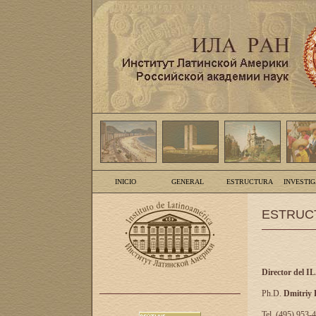
INICIO
GENERAL
ESTRUCTURA
INVESTI
ESTRUC
Director del I
Ph.D.
Dmitriy
Tel. (495) 953-