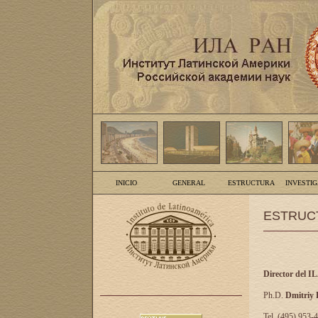
INICIO
GENERAL
ESTRUCTURA
INVESTI
ESTRUC
Director del I
Ph.D.
Dmitriy
Tel. (495) 953-