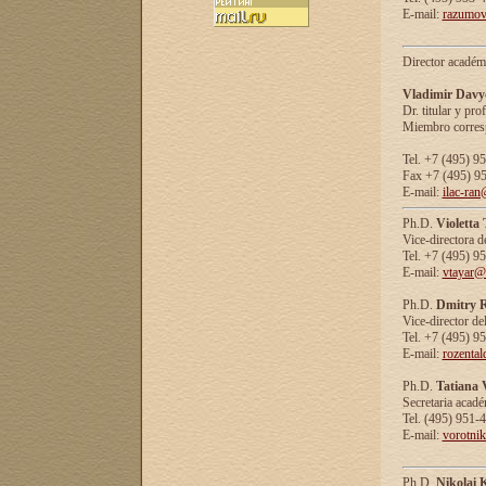
E-mail:
razumov
Director académ
Vladimir Davy
Dr. titular y prof
Miembro corresp
Tel. +7 (495) 9
Fax +7 (495) 9
E-mail:
ilac-ran
Ph.D.
Violetta
Vice-directora d
Tel. +7 (495) 9
E-mail:
vtayar@
Ph.D.
Dmitry R
Vice-director de
Tel. +7 (495) 9
E-mail:
rozenta
Ph.D.
Tatiana 
Secretaria acad
Tel. (495) 951-
E-mail:
vorotni
Ph.D.
Nikolai 