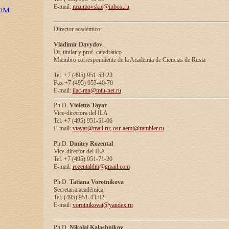
E-mail:
razumovskie@inbox.ru
Director académico:
Vladimir Davydov
,
Dr. titular y prof. catedrático
Miembro correspondiente de la Academia de Ciencias de Rusia
Tel. +7 (495) 951-53-23
Fax +7 (495) 953-40-70
E-mail:
ilac-ran@mtu-net.ru
Ph.D.
Violetta Tayar
Vice-directora del ILA
Tel. +7 (495) 951-51-06
E-mail:
vtayar@mail.ru
;
osr-aemi@rambler.ru
Ph.D.
Dmitry Rozental
Vice-director del ILA
Tel. +7 (495) 951-71-20
E-mail:
rozentaldm@gmail.com
Ph.D.
Tatiana Vorotnikova
Secretaria académica
Tel. (495) 951-43-02
E-mail:
vorotnikovat@yandex.ru
Ph.D.
Nikolai Kalashnikov