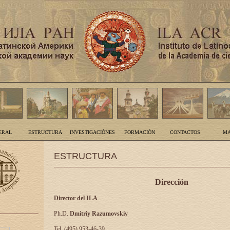
ERAL
ESTRUCTURA
INVESTIGACIÓNES
FORMACIÓN
CONTACTOS
MA
ESTRUCTURA
Dirección
Director del ILA
Ph.D.
Dmitriy Razumovskiy
Tel. (495) 953-46-39