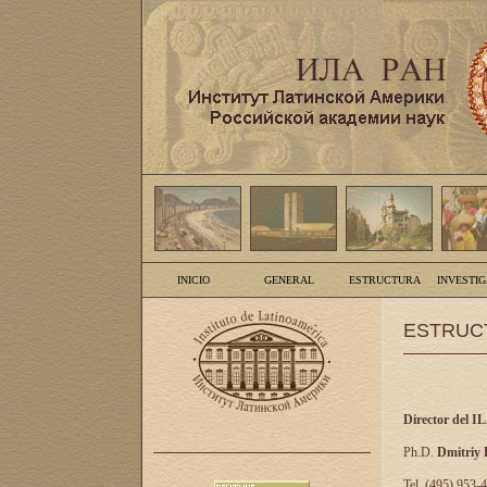
INICIO
GENERAL
ESTRUCTURA
INVESTI
ESTRUC
Director del I
Ph.D.
Dmitriy
Tel. (495) 953-