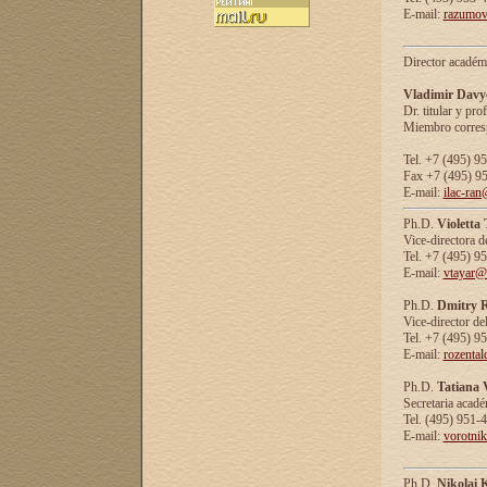
E-mail:
razumov
Director académ
Vladimir Davy
Dr. titular y prof
Miembro corresp
Tel. +7 (495) 9
Fax +7 (495) 9
E-mail:
ilac-ran
Ph.D.
Violetta
Vice-directora d
Tel. +7 (495) 9
E-mail:
vtayar@
Ph.D.
Dmitry R
Vice-director de
Tel. +7 (495) 9
E-mail:
rozenta
Ph.D.
Tatiana 
Secretaria acad
Tel. (495) 951-
E-mail:
vorotni
Ph.D.
Nikolai 