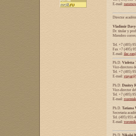
E-mail:
razumov
Director académ
Vladimir Davy
Dr. titular y prof
Miembro corresp
Tel. +7 (495) 9
Fax +7 (495) 9
E-mail:
ilac-ran
Ph.D.
Violetta
Vice-directora d
Tel. +7 (495) 9
E-mail:
vtayar@
Ph.D.
Dmitry R
Vice-director de
Tel. +7 (495) 9
E-mail:
rozenta
Ph.D.
Tatiana 
Secretaria acad
Tel. (495) 951-
E-mail:
vorotni
Ph.D.
Nikolai 