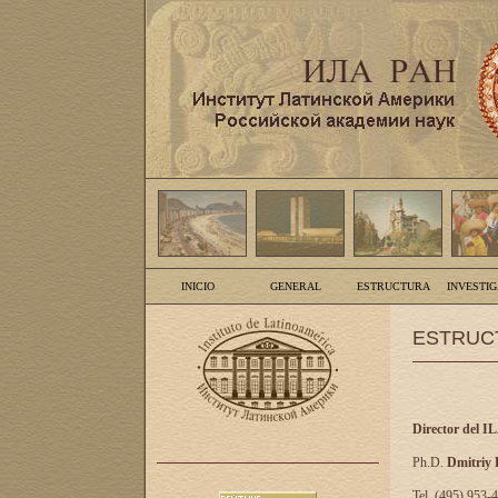
INICIO
GENERAL
ESTRUCTURA
INVESTI
ESTRUC
Director del I
Ph.D.
Dmitriy
Tel. (495) 953-