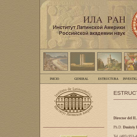
INICIO
GENERAL
ESTRUCTURA
INVESTI
ESTRUC
Director del I
Ph.D.
Dmitriy
Tel. (495) 953-