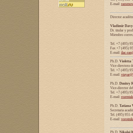
E-mail:
razumov
Director académ
Vladimir Davy
Dr. titular y prof
Miembro corresp
Tel. +7 (495) 9
Fax +7 (495) 9
E-mail:
ilac-ran
Ph.D.
Violetta
Vice-directora d
Tel. +7 (495) 9
E-mail:
vtayar@
Ph.D.
Dmitry R
Vice-director de
Tel. +7 (495) 9
E-mail:
rozenta
Ph.D.
Tatiana 
Secretaria acad
Tel. (495) 951-
E-mail:
vorotni
Ph.D.
Nikolai 