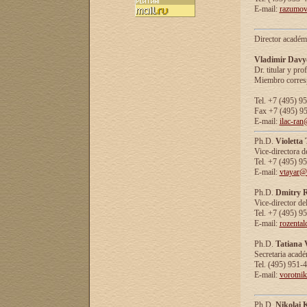
E-mail:
razumov
Director académ
Vladimir Davy
Dr. titular y prof
Miembro corresp
Tel. +7 (495) 9
Fax +7 (495) 9
E-mail:
ilac-ran
Ph.D.
Violetta
Vice-directora d
Tel. +7 (495) 9
E-mail:
vtayar@
Ph.D.
Dmitry R
Vice-director de
Tel. +7 (495) 9
E-mail:
rozenta
Ph.D.
Tatiana 
Secretaria acad
Tel. (495) 951-
E-mail:
vorotni
Ph.D.
Nikolai 