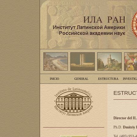
INICIO
GENERAL
ESTRUCTURA
INVESTI
ESTRUC
Director del I
Ph.D.
Dmitriy
Tel. (495) 953-