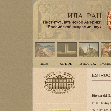
INICIO
GENERAL
ESTRUCTURA
INVESTI
ESTRUC
Director del I
Ph.D.
Dmitriy
Tel. (495) 953-