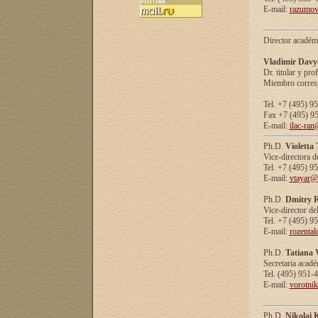
E-mail:
razumov
Director académ
Vladimir Davy
Dr. titular y prof
Miembro corresp
Tel. +7 (495) 9
Fax +7 (495) 9
E-mail:
ilac-ran
Ph.D.
Violetta
Vice-directora d
Tel. +7 (495) 9
E-mail:
vtayar@
Ph.D.
Dmitry R
Vice-director de
Tel. +7 (495) 9
E-mail:
rozenta
Ph.D.
Tatiana 
Secretaria acad
Tel. (495) 951-
E-mail:
vorotni
Ph.D.
Nikolai 