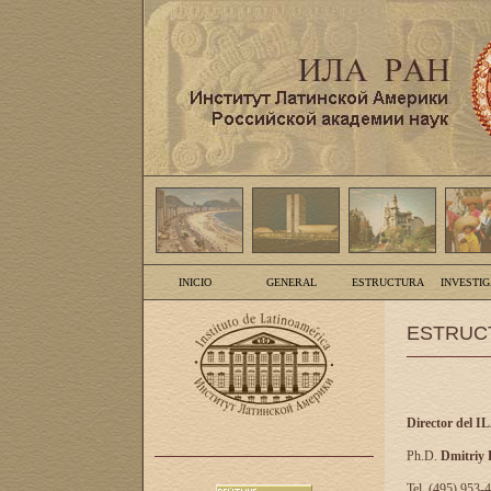
INICIO
GENERAL
ESTRUCTURA
INVESTI
ESTRUC
Director del I
Ph.D.
Dmitriy
Tel. (495) 953-