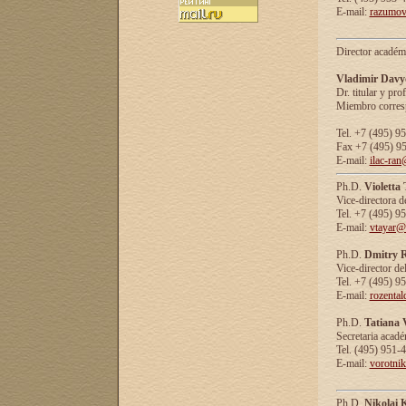
E-mail:
razumov
Director académ
Vladimir Davy
Dr. titular y prof
Miembro corresp
Tel. +7 (495) 9
Fax +7 (495) 9
E-mail:
ilac-ran
Ph.D.
Violetta
Vice-directora d
Tel. +7 (495) 9
E-mail:
vtayar@
Ph.D.
Dmitry R
Vice-director de
Tel. +7 (495) 9
E-mail:
rozenta
Ph.D.
Tatiana 
Secretaria acad
Tel. (495) 951-
E-mail:
vorotni
Ph.D.
Nikolai 