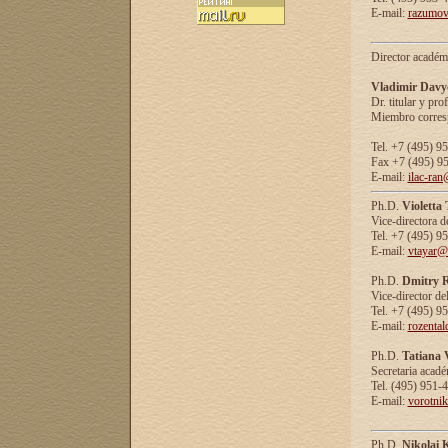
E-mail:
razumov
Director académ
Vladimir Davy
Dr. titular y prof
Miembro corresp
Tel. +7 (495) 9
Fax +7 (495) 9
E-mail:
ilac-ran
Ph.D.
Violetta
Vice-directora d
Tel. +7 (495) 9
E-mail:
vtayar@
Ph.D.
Dmitry R
Vice-director de
Tel. +7 (495) 9
E-mail:
rozenta
Ph.D.
Tatiana 
Secretaria acad
Tel. (495) 951-
E-mail:
vorotni
Ph.D.
Nikolai 