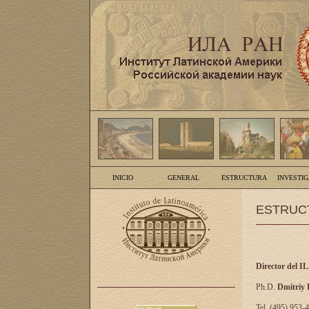
INICIO
GENERAL
ESTRUCTURA
INVESTI
ESTRUC
Director del I
Ph.D.
Dmitriy
Tel. (495) 953-