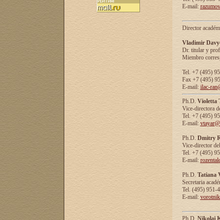
E-mail:
razumov
Director académ
Vladimir Davy
Dr. titular y prof
Miembro corresp
Tel. +7 (495) 9
Fax +7 (495) 9
E-mail:
ilac-ran
Ph.D.
Violetta
Vice-directora d
Tel. +7 (495) 9
E-mail:
vtayar@
Ph.D.
Dmitry R
Vice-director de
Tel. +7 (495) 9
E-mail:
rozenta
Ph.D.
Tatiana 
Secretaria acad
Tel. (495) 951-
E-mail:
vorotni
Ph.D.
Nikolai 