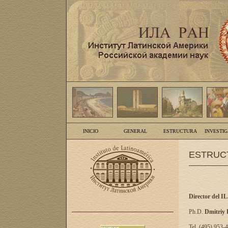
INICIO
GENERAL
ESTRUCTURA
INVESTI
ESTRUC
Director del I
Ph.D.
Dmitriy
Tel. (495) 953-