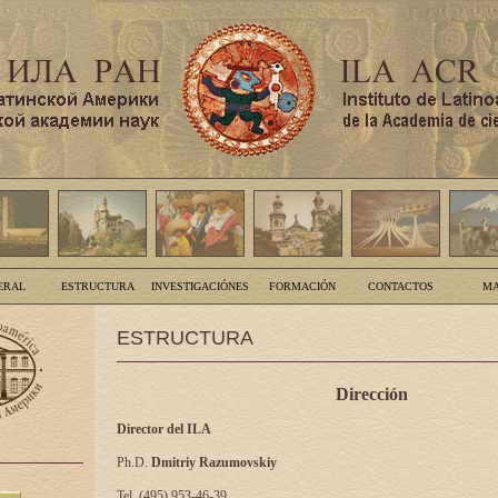
ERAL
ESTRUCTURA
INVESTIGACIÓNES
FORMACIÓN
CONTACTOS
MA
ESTRUCTURA
Dirección
Director del ILA
Ph.D.
Dmitriy Razumovskiy
Tel. (495) 953-46-39