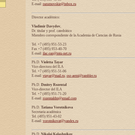
E-mail:
razumovskie@inbox.ru
Director académico:
Vladimir Davydov
,
Dr. titular y prof. catedrático
Miembro correspondiente de la Academia de Ciencias de Rusia
Tel. +7 (495) 951-53-23
Fax +7 (495) 953-40-70
E-mail:
ilac-ran@mtu-net.ru
Ph.D.
Violetta Tayar
Vice-directora del ILA
Tel. +7 (495) 951-51-06
E-mail:
vtayar@mail.ru
;
osr-aemi@rambler.ru
Ph.D.
Dmitry Rozental
Vice-director del ILA
Tel. +7 (495) 951-71-20
E-mail:
rozentaldm@gmail.com
Ph.D.
Tatiana Vorotnikova
Secretaria académica
Tel. (495) 951-43-02
E-mail:
vorotnikovat@yandex.ru
Ph.D.
Nikolai Kalashnikov