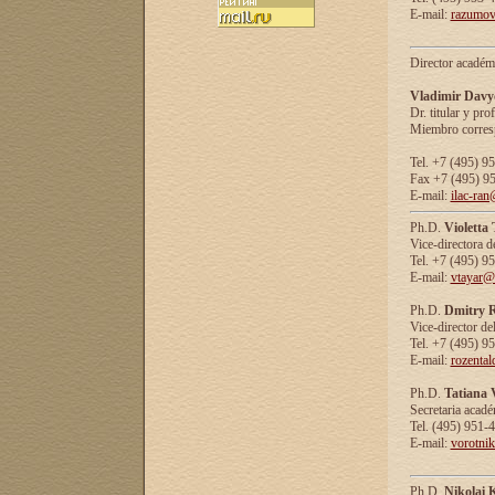
E-mail:
razumov
Director académ
Vladimir Davy
Dr. titular y prof
Miembro corresp
Tel. +7 (495) 9
Fax +7 (495) 9
E-mail:
ilac-ran
Ph.D.
Violetta
Vice-directora d
Tel. +7 (495) 9
E-mail:
vtayar@
Ph.D.
Dmitry R
Vice-director de
Tel. +7 (495) 9
E-mail:
rozenta
Ph.D.
Tatiana 
Secretaria acad
Tel. (495) 951-
E-mail:
vorotni
Ph.D.
Nikolai 