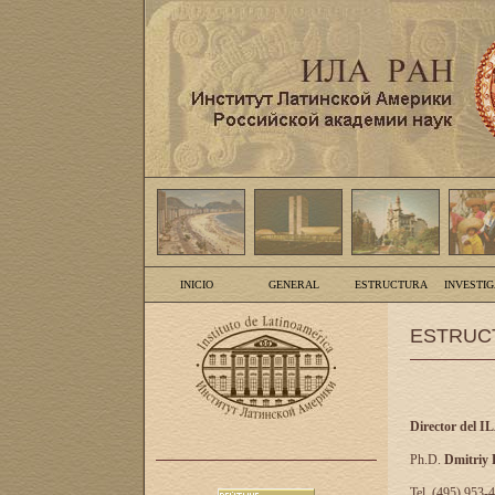
INICIO
GENERAL
ESTRUCTURA
INVESTI
ESTRUC
Director del I
Ph.D.
Dmitriy
Tel. (495) 953-