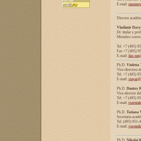
E-mail:
razumov
Director académ
Vladimir Davy
Dr. titular y prof
Miembro corresp
Tel. +7 (495) 9
Fax +7 (495) 9
E-mail:
ilac-ran
Ph.D.
Violetta
Vice-directora d
Tel. +7 (495) 9
E-mail:
vtayar@
Ph.D.
Dmitry R
Vice-director de
Tel. +7 (495) 9
E-mail:
rozenta
Ph.D.
Tatiana 
Secretaria acad
Tel. (495) 951-
E-mail:
vorotni
Ph.D.
Nikolai 