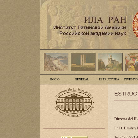
INICIO
GENERAL
ESTRUCTURA
INVESTI
ESTRUC
Director del I
Ph.D.
Dmitriy
Tel. (495) 953-