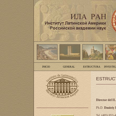
INICIO
GENERAL
ESTRUCTURA
INVESTI
ESTRUC
Director del I
Ph.D.
Dmitriy
Tel. (495) 953-