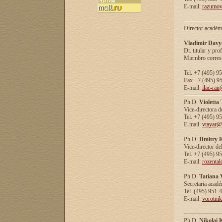
E-mail:
razumov
Director académ
Vladimir Davy
Dr. titular y prof
Miembro corresp
Tel. +7 (495) 9
Fax +7 (495) 9
E-mail:
ilac-ran
Ph.D.
Violetta
Vice-directora d
Tel. +7 (495) 9
E-mail:
vtayar@
Ph.D.
Dmitry R
Vice-director de
Tel. +7 (495) 9
E-mail:
rozenta
Ph.D.
Tatiana 
Secretaria acad
Tel. (495) 951-
E-mail:
vorotni
Ph.D.
Nikolai 