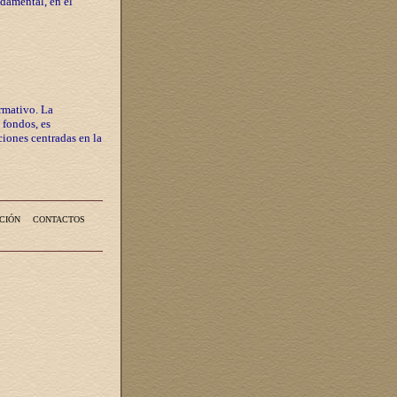
ndamental, en el
rmativo. La
 fondos, es
iones centradas en la
CIÓN
CONTACTOS