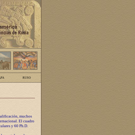
PA
RUSO
calificación, muchos
ternacional. El cuadro
tulares y 60 Ph.D.