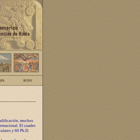
PA
RUSO
calificación, muchos
ternacional. El cuadro
tulares y 60 Ph.D.