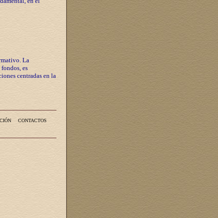
ndamental, en el
rmativo. La
 fondos, es
iones centradas en la
CIÓN
CONTACTOS