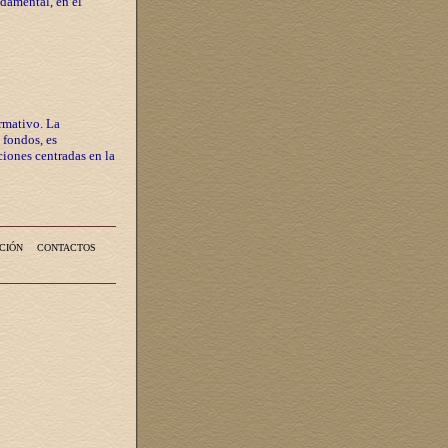
ndamental, en el
rmativo. La
 fondos, es
iones centradas en la
CIÓN
CONTACTOS