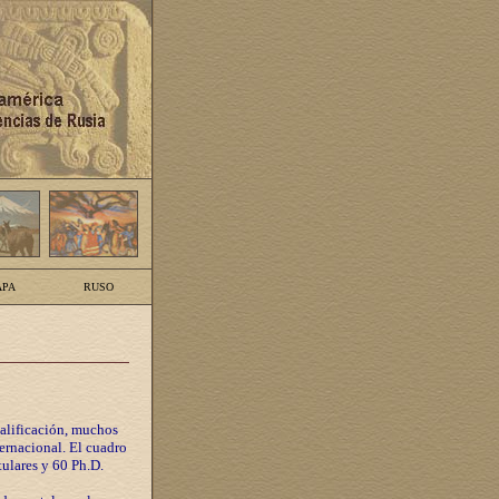
PA
RUSO
calificación, muchos
ternacional. El cuadro
tulares y 60 Ph.D.