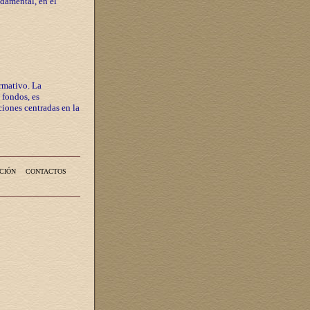
ndamental, en el
rmativo. La
 fondos, es
iones centradas en la
CIÓN
CONTACTOS