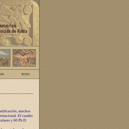
PA
RUSO
calificación, muchos
ternacional. El cuadro
tulares y 60 Ph.D.