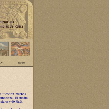
PA
RUSO
calificación, muchos
ternacional. El cuadro
tulares y 60 Ph.D.