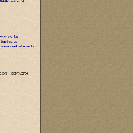
ndamental, en el
rmativo. La
 fondos, es
iones centradas en la
CIÓN
CONTACTOS