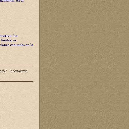
ndamental, en el
rmativo. La
 fondos, es
iones centradas en la
CIÓN
CONTACTOS