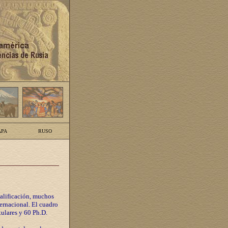
PA
RUSO
calificación, muchos
ternacional. El cuadro
tulares y 60 Ph.D.