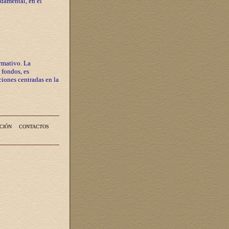
ndamental, en el
rmativo. La
 fondos, es
iones centradas en la
CIÓN
CONTACTOS