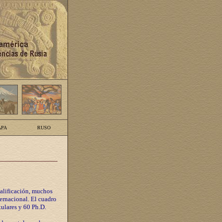
PA
RUSO
calificación, muchos
ternacional. El cuadro
tulares y 60 Ph.D.