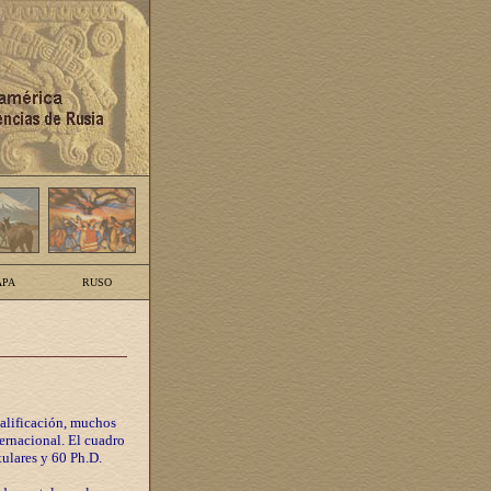
PA
RUSO
calificación, muchos
ternacional. El cuadro
tulares y 60 Ph.D.