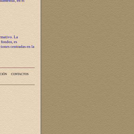
ndamental, en el
rmativo. La
 fondos, es
iones centradas en la
CIÓN
CONTACTOS