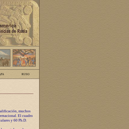
PA
RUSO
calificación, muchos
ternacional. El cuadro
tulares y 60 Ph.D.