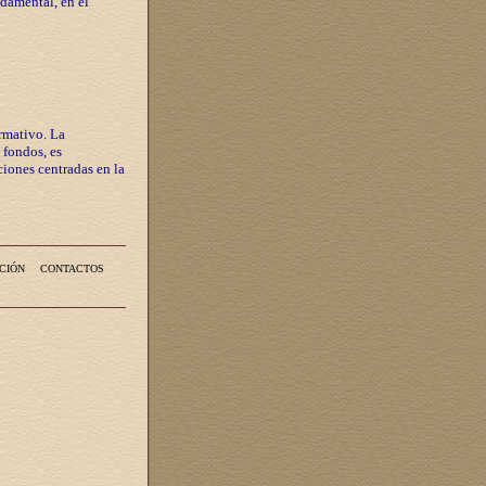
ndamental, en el
rmativo. La
 fondos, es
iones centradas en la
CIÓN
CONTACTOS