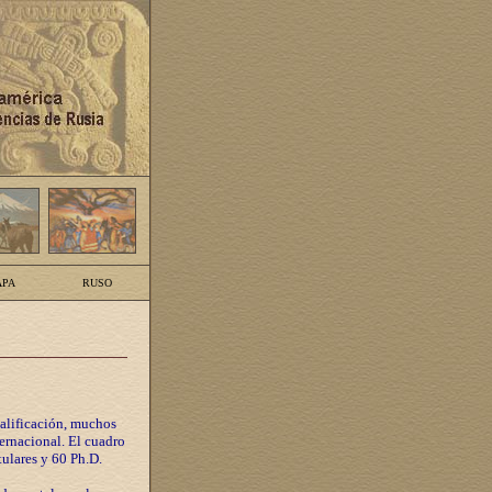
PA
RUSO
calificación, muchos
ternacional. El cuadro
tulares y 60 Ph.D.