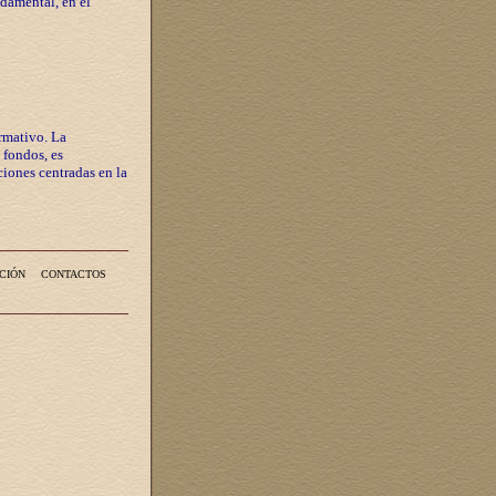
ndamental, en el
rmativo. La
 fondos, es
iones centradas en la
CIÓN
CONTACTOS