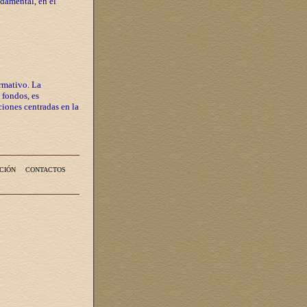
ndamental, en el
rmativo. La
 fondos, es
iones centradas en la
CIÓN
CONTACTOS