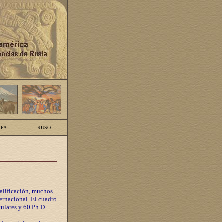
PA
RUSO
calificación, muchos
ternacional. El cuadro
tulares y 60 Ph.D.