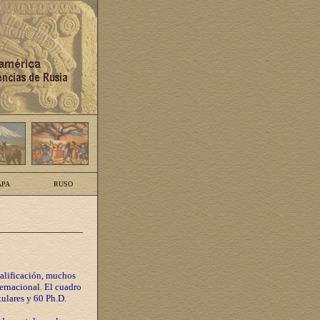
PA
RUSO
calificación, muchos
ternacional. El cuadro
tulares y 60 Ph.D.