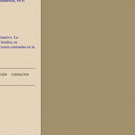
ndamental, en el
rmativo. La
 fondos, es
iones centradas en la
CIÓN
CONTACTOS