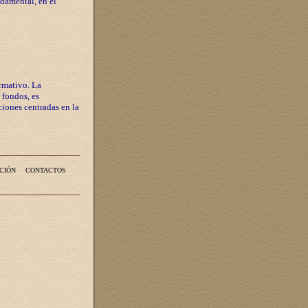
ndamental, en el
rmativo. La
 fondos, es
iones centradas en la
CIÓN
CONTACTOS