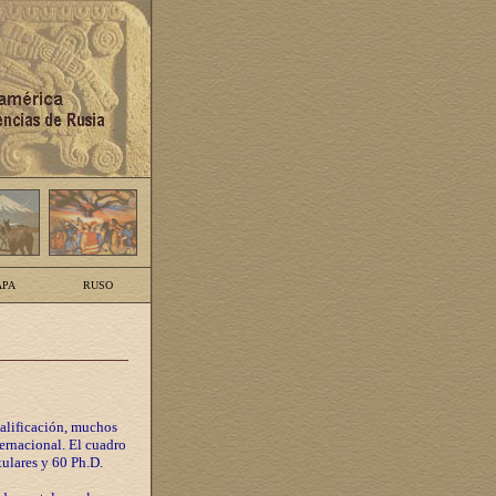
PA
RUSO
calificación, muchos
ternacional. El cuadro
tulares y 60 Ph.D.