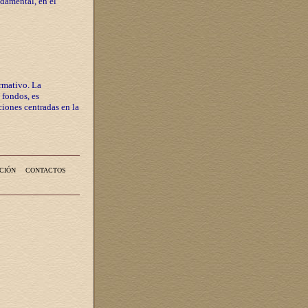
ndamental, en el
rmativo. La
 fondos, es
iones centradas en la
CIÓN
CONTACTOS