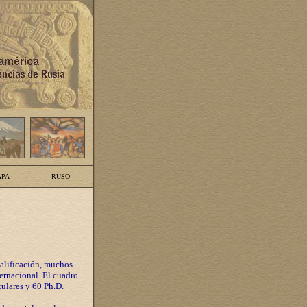
PA
RUSO
calificación, muchos
ternacional. El cuadro
tulares y 60 Ph.D.