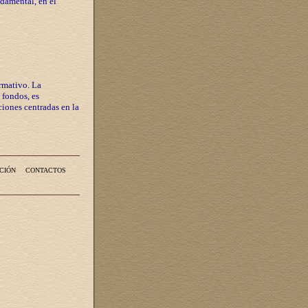
ndamental, en el
rmativo. La
 fondos, es
iones centradas en la
CIÓN
CONTACTOS