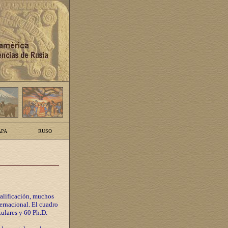
PA
RUSO
calificación, muchos
ternacional. El cuadro
tulares y 60 Ph.D.