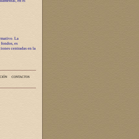
ndamental, en el
rmativo. La
 fondos, es
iones centradas en la
CIÓN
CONTACTOS