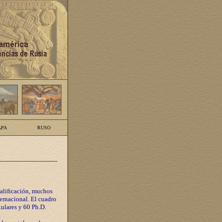
PA
RUSO
calificación, muchos
ternacional. El cuadro
tulares y 60 Ph.D.