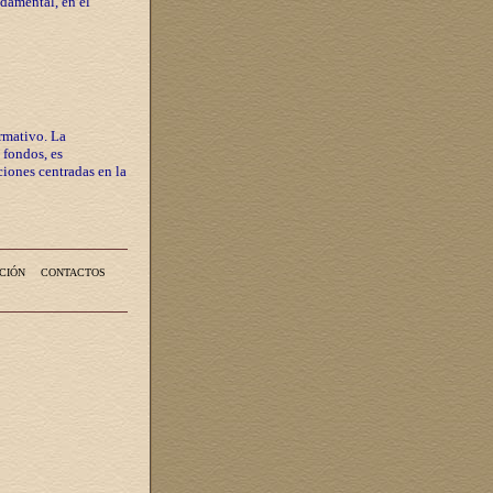
ndamental, en el
rmativo. La
 fondos, es
iones centradas en la
CIÓN
CONTACTOS