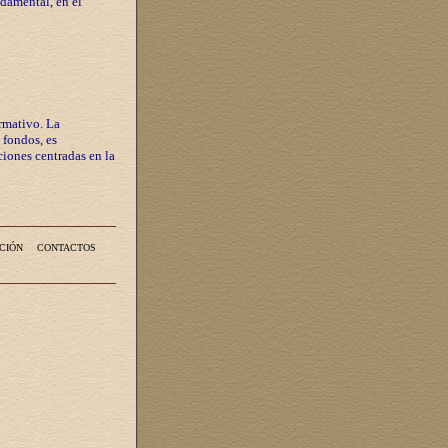
ndamental, en el
rmativo. La
 fondos, es
iones centradas en la
CIÓN
CONTACTOS