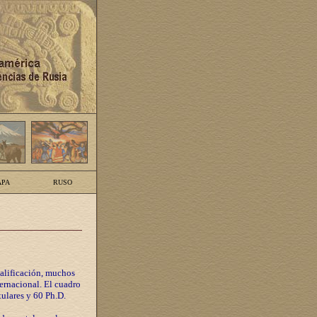
PA
RUSO
calificación, muchos
ternacional. El cuadro
tulares y 60 Ph.D.