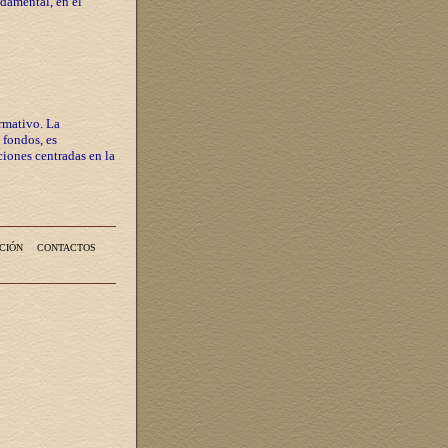
ndamental, en el
rmativo. La
 fondos, es
iones centradas en la
CIÓN
CONTACTOS