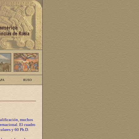
PA
RUSO
calificación, muchos
ternacional. El cuadro
tulares y 60 Ph.D.