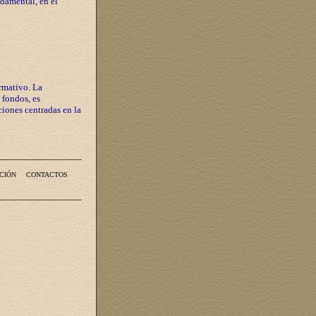
ndamental, en el
rmativo. La
 fondos, es
iones centradas en la
CIÓN
CONTACTOS