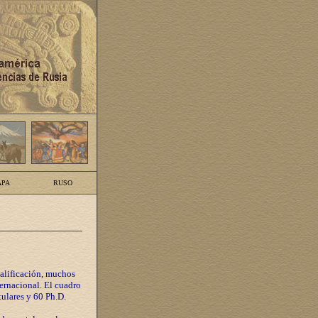
PA
RUSO
calificación, muchos
ternacional. El cuadro
tulares y 60 Ph.D.