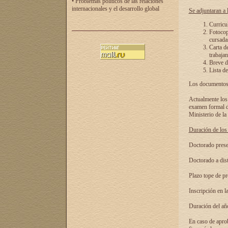
• Problemas políticos de las relaciones
internacionales y el desarrollo global
Se adjuntaran a l
Curricu
Fotocopi
cursadas
Carta d
trabajan
Breve de
Lista de
Los documentos 
Actualmente los 
examen formal de
Ministerio de la
Duración de los 
Doctorado presen
Doctorado a dist
Plazo tope de pr
Inscripción en la
Duración del añ
En caso de aprob