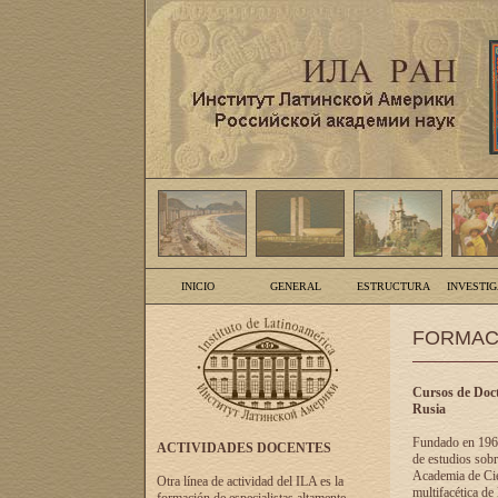
INICIO
GENERAL
ESTRUCTURA
INVESTI
FORMAC
Cursos de Doct
Rusia
Fundado en 1961
ACTIVIDADES DOCENTES
de estudios sobr
Academia de Cien
Otra línea de actividad del ILA es la
multifacética de