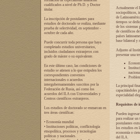
formación de especialistas altamente
cualificados a nivel de Ph.D. y Doctor
Actualmente el I
titular.
sociopolíticos, 
de Latinoamérica
La inscripción de postulantes para
tiempos se dedic
estudios de doctorado se realiza, mediante
de los sistemas p
prueba de selectividad, en septiembre -
de científicos d
octubre de cada año.
países latinoame
base bilateral y m
Puede concurrir toda persona que haya
completado estudios universitarios,
Adjunto al Insti
incluidos ciudadanos extranjeros con
presentar una te
grado de máster o su equivalente.
Economí
En este último caso, las condiciones de
Instituc
estudio se atienen a lo que estipulen los
naciona
correspondientes convenios
Problema
internacionales o acuerdos
intergubernamentales suscritos por la
La principal fin
Federación de Rusia, así como los
capacitándoles p
acuerdos del ILA con Universidades y
especialidad ele
Centros científicos extranjeros.
Requisitos de 
Los estudios de doctorado se enmarcan en
tres áreas científicas:
Pueden ingresar 
para realizar un 
• Economía mundial
postulantes extr
• Instituciones políticas, conflictología
los estudios en l
etnopolítica, procesos y tecnologías
economía o cienc
políticas y nacionales.
del ILA.