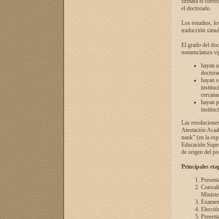
firmará el corre
el doctorado.
Los estudios, lo
traducción simul
El grado del doc
nomenclatura vi
hayan a
doctorad
hayan s
instituc
cercana
hayan p
instituc
Las resolucione
Atestación Acad
nauk” (en la esp
Educación Superi
de origen del po
Principales eta
Present
Convali
Ministe
Examen 
Elecció
Presenta