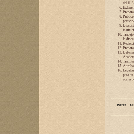
del ILA
Exámenes
Preparac
Publicac
particip
Discusió
instituc
Trabajo
la discu
Redacció
Preparac
Defensa 
Academia
Tramita
Aprobac
Legaliz
para su
correspo
INICIO
GE