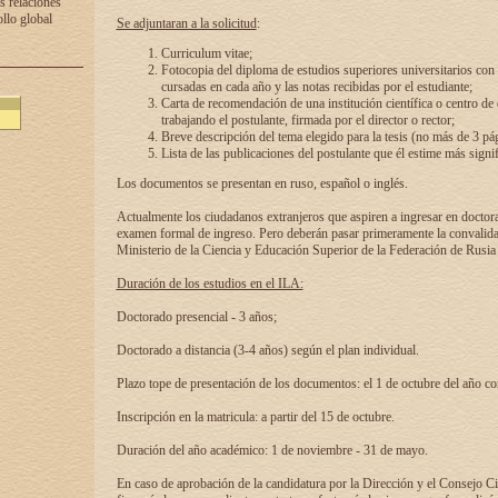
s relaciones
ollo global
Se adjuntaran a la solicitud
:
Curriculum vitae;
Fotocopia del diploma de estudios superiores universitarios con l
cursadas en cada año y las notas recibidas por el estudiante;
Carta de recomendación de una institución científica o centro de
trabajando el postulante, firmada por el director o rector;
Breve descripción del tema elegido para la tesis (no más de 3 pá
Lista de las publicaciones del postulante que él estime más signif
Los documentos se presentan en ruso, español o inglés.
Actualmente los ciudadanos extranjeros que aspiren a ingresar en doctor
examen formal de ingreso. Pero deberán pasar primeramente la convalidac
Ministerio de la Ciencia y Educación Superior de la Federación de Rusia
Duración de los estudios en el ILA:
Doctorado presencial - 3 años;
Doctorado a distancia (3-4 años) según el plan individual.
Plazo tope de presentación de los documentos: el 1 de octubre del año co
Inscripción en la matricula: a partir del 15 de octubre.
Duración del año académico: 1 de noviembre - 31 de mayo.
En caso de aprobación de la candidatura por la Dirección y el Consejo Ci