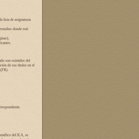
a lista de asignaturas
 estudios donde esté
ginas);
icantes.
ado son eximidos del
ión de sus títulos en el
 (FR).
rrespondiente.
entífico del ILA, se