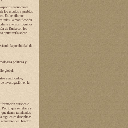
s aspectos económicos,
 de los estados y pueblos
ica. En los últimos
cturales, la modificación
atales e internos. Equipos
ción de Rusia con los
ra optimizarla sobre
ciendo la posibilidad de
cnologías políticas y
llo global.
rtos cualificados,
 de investigación en la
e formación suficiente
. Por lo que se refiere a
s que tienen terminados
as siguientes disciplinas:
d a nombre del Director