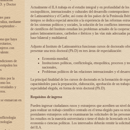
 altamente
.D. y Doctor
Actualmente el ILA trabaja en el estudio integral y en profundidad de lo
sociopolíticos, internacionales y culturales del desarrollo contemporáneo
de Latinoamérica y el Caribe, así como de los países de la Península Ibér
tes para
tiempos se dedica especial atención a la experiencia de las reformas estru
ealiza, mediante
de los sistemas políticos y sociales, la solución de los conflictos interest
 septiembre -
de científicos del Instituto estudian los problemas actuales de la coopera
países latinoamericanos, caribeños e ibéricos y las vías más adecuadas pa
base bilateral y multilateral.
ona que haya
sitarios,
Adjunto al Instituto de Latinoamérica funcionan cursos de doctorado ofre
anjeros con
presentar una tesis doctoral (Ph.D) en tres áreas de especialización:
alente.
Economía mundial,
ondiciones de
Instituciones políticas, conflictología, etnopolítica, procesos y te
 estipulen los
nacionales,
os
Problemas políticos de las relaciones internacionales y el desarro
itos por la
La principal finalidad de los cursos de doctorado es la formación de expe
como los
capacitándoles para la preparación, elaboración, aprobación de un trabajo
versidades y
especialidad elegida, en forma de tesis doctoral (Ph.D).
eros.
Requisitos de ingreso
 se enmarcan en
Pueden ingresar ciudadanos rusos y extranjeros que acrediten un nivel d
para realizar un trabajo científico centrado en el tema elegido para su tesis
postulantes extranjeros solo se examinaran las solicitudes de las persona
onflictología
los estudios en la maestría universitaria o tiene el título de licenciado en l
cnologías
economía o ciencias políticas. Los interesados deberán remitir la solicitu
del ILA.