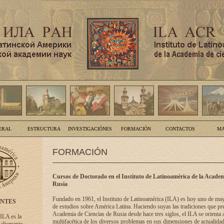
ERAL
ESTRUCTURA
INVESTIGACIÓNES
FORMACIÓN
CONTACTOS
MA
FORMACIÓN
Cursos de Doctorado en el Instituto de Latinoamérica de la Academ
Rusia
Fundado en 1961, el Instituto de Latinoamérica (ILA) es hoy uno de ma
ENTES
de estudios sobre América Latina. Haciendo suyas las tradiciones que pre
Academia de Ciencias de Rusia desde hace tres siglos, el ILA se orienta a
 ILA es la
multifacética de los diversos problemas en sus dimensiones de actualidad