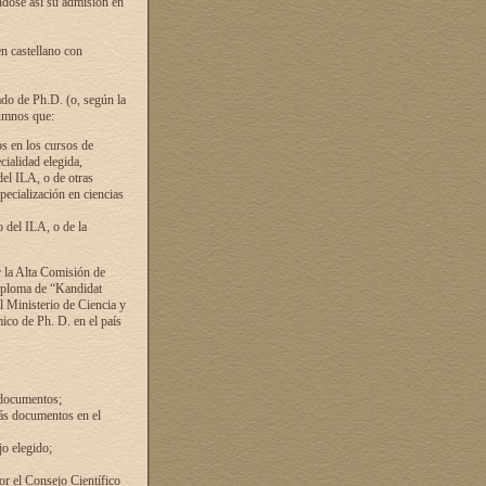
ándose así su admisión en
en castellano con
ado de Ph.D. (o, según la
lumnos que:
s en los cursos de
cialidad elegida,
del ILA, o de otras
pecialización en ciencias
 del ILA, o de la
 la Alta Comisión de
diploma de “Kandidat
el Ministerio de Ciencia y
ico de Ph. D. en el país
 documentos;
ás documentos en el
o elegido;
por el Consejo Científico