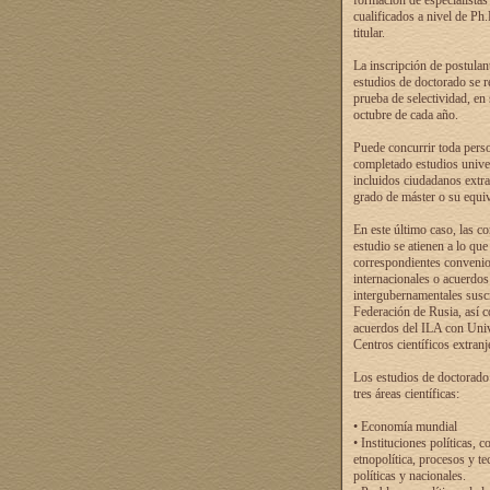
formación de especialistas
cualificados a nivel de Ph
titular.
La inscripción de postulan
estudios de doctorado se r
prueba de selectividad, en
octubre de cada año.
Puede concurrir toda pers
completado estudios univer
incluidos ciudadanos extr
grado de máster o su equiv
En este último caso, las c
estudio se atienen a lo que
correspondientes conveni
internacionales o acuerdos
intergubernamentales suscr
Federación de Rusia, así 
acuerdos del ILA con Uni
Centros científicos extranj
Los estudios de doctorado
tres áreas científicas:
• Economía mundial
• Instituciones políticas, c
etnopolítica, procesos y te
políticas y nacionales.