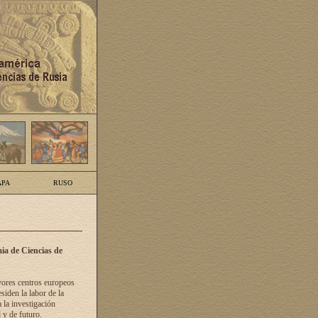
PA
RUSO
ia de Ciencias de
yores centros europeos
siden la labor de la
 la investigación
 y de futuro.