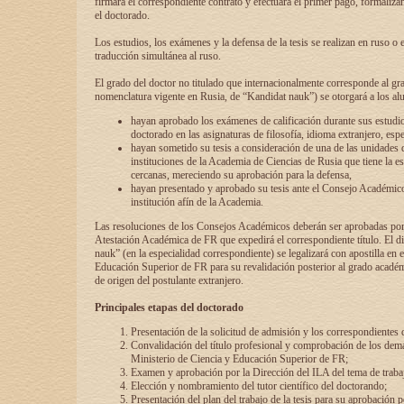
firmará el correspondiente contrato y efectuará el primer pago, formaliz
el doctorado.
Los estudios, los exámenes y la defensa de la tesis se realizan en ruso o 
traducción simultánea al ruso.
El grado del doctor no titulado que internacionalmente corresponde al gr
nomenclatura vigente en Rusia, de “Kandidat nauk”) se otorgará a los a
hayan aprobado los exámenes de calificación durante sus estudio
doctorado en las asignaturas de filosofía, idioma extranjero, espe
hayan sometido su tesis a consideración de una de las unidades 
instituciones de la Academia de Ciencias de Rusia que tiene la es
cercanas, mereciendo su aprobación para la defensa,
hayan presentado y aprobado su tesis ante el Consejo Académico
institución afín de la Academia.
Las resoluciones de los Consejos Académicos deberán ser aprobadas por
Atestación Académica de FR que expedirá el correspondiente título. El 
nauk” (en la especialidad correspondiente) se legalizará con apostilla en 
Educación Superior de FR para su revalidación posterior al grado académ
de origen del postulante extranjero.
Principales etapas del doctorado
Presentación de la solicitud de admisión y los correspondientes
Convalidación del título profesional y comprobación de los dem
Ministerio de Ciencia y Educación Superior de FR;
Examen y aprobación por la Dirección del ILA del tema de trabaj
Elección y nombramiento del tutor científico del doctorando;
Presentación del plan del trabajo de la tesis para su aprobación 